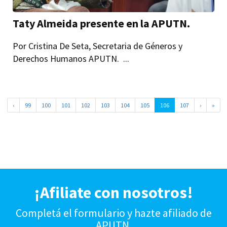
Taty Almeida presente en la APUTN.
Por Cristina De Seta, Secretaria de Géneros y
Derechos Humanos APUTN. ...
‹
99
100
101
102
103
104
105
106
107
›
»
¡Afiliate con nosotros!
Completá el formulario y hazte afiliado de
APUTN.