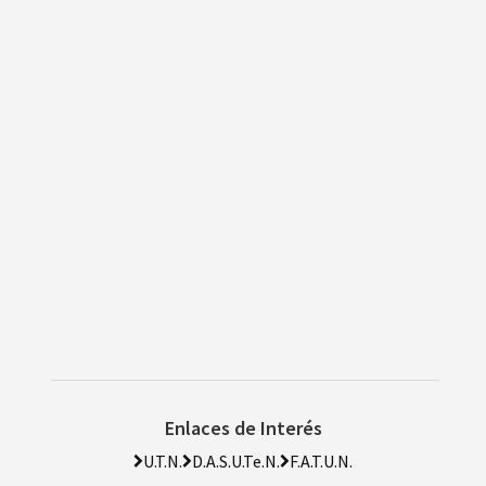
Enlaces de Interés
U.T.N.
D.A.S.U.Te.N.
F.A.T.U.N.