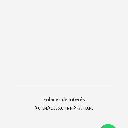
Enlaces de Interés
U.T.N.
D.A.S.U.Te.N.
F.A.T.U.N.