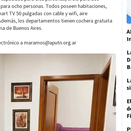
.8 para ocho personas. Todos poseen habitaciones,
art TV 50 pulgadas con cable y wifi, aire
. Además, los departamentos tienen cochera gratuita
ma de Buenos Aires.
A
I
 electrónico a maramos@aputn.org.ar
L
D
B
L
s
E
d
F
P