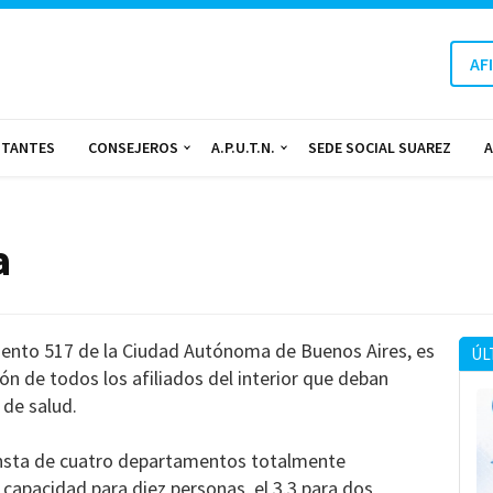
AF
NTANTES
CONSEJEROS
A.P.U.T.N.
SEDE SOCIAL SUAREZ
A
a
rmiento 517 de la Ciudad Autónoma de Buenos Aires, es
ÚL
ón de todos los afiliados del interior que deban
 de salud.
 consta de cuatro departamentos totalmente
capacidad para diez personas, el 3.3 para dos