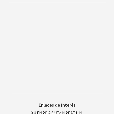
Enlaces de Interés
U.T.N.
D.A.S.U.Te.N.
F.A.T.U.N.