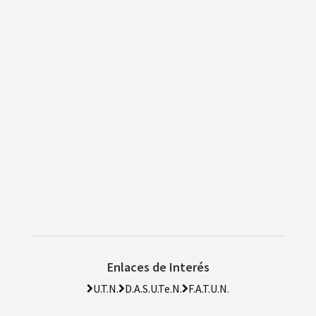
Enlaces de Interés
U.T.N.
D.A.S.U.Te.N.
F.A.T.U.N.