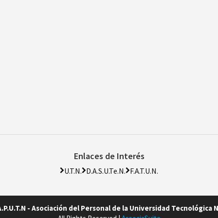
Enlaces de Interés
U.T.N.
D.A.S.U.Te.N.
F.A.T.U.N.
A.P.U.T.N - Asociación del Personal de la Universidad Tecnológica 