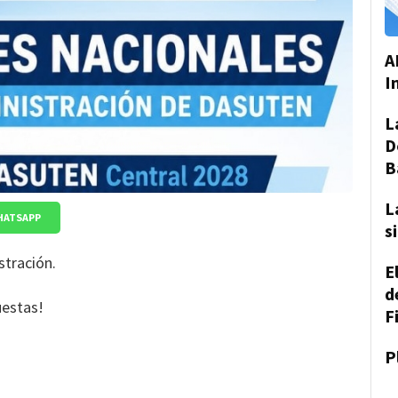
A
I
L
D
B
L
HATSAPP
s
stración.
E
d
estas!
F
P