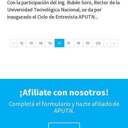
Con la participación del Ing. Rubén Soro, Rector de la
Universidad Tecnológica Nacional, se da por
inaugurado el Ciclo de Entrevista APUTN...
‹
92
93
94
95
96
97
98
99
100
›
»
¡Afiliate con nosotros!
Completá el formulario y hazte afiliado de
APUTN.