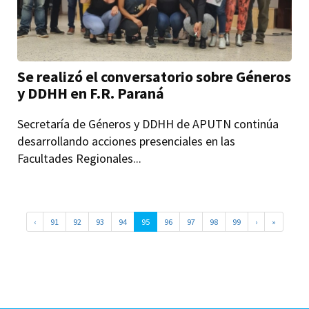
Se realizó el conversatorio sobre Géneros
y DDHH en F.R. Paraná
Secretaría de Géneros y DDHH de APUTN continúa
desarrollando acciones presenciales en las
Facultades Regionales...
‹
91
92
93
94
95
96
97
98
99
›
»