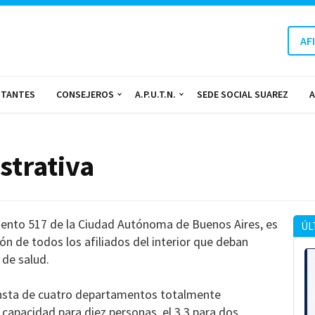
AF
NTANTES
CONSEJEROS
A.P.U.T.N.
SEDE SOCIAL SUAREZ
A
strativa
rmiento 517 de la Ciudad Autónoma de Buenos Aires, es
ÚL
ón de todos los afiliados del interior que deban
 de salud.
 consta de cuatro departamentos totalmente
capacidad para diez personas, el 3.3 para dos