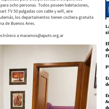
.8 para ocho personas. Todos poseen habitaciones,
art TV 50 pulgadas con cable y wifi, aire
. Además, los departamentos tienen cochera gratuita
ma de Buenos Aires.
L
s
 electrónico a maramos@aputn.org.ar
E
d
F
P
E
d
E
A
d