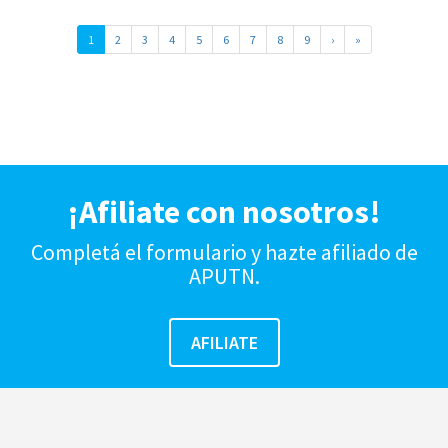
1
2
3
4
5
6
7
8
9
›
»
¡Afiliate con nosotros!
Completá el formulario y hazte afiliado de
APUTN.