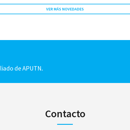
VER MÁS NOVEDADES
!
iliado de APUTN.
Contacto