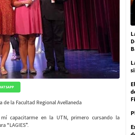
L
D
B
L
s
E
HATSAPP
d
F
a de la Facultad Regional Avellaneda
P
a mí capacitarme en la UTN, primero cursando la
ura “LAGIES”.
E
d