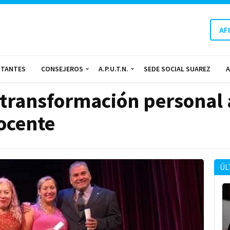
AF
NTANTES
CONSEJEROS
A.P.U.T.N.
SEDE SOCIAL SUAREZ
A
 transformación personal a
ocente
ÚL