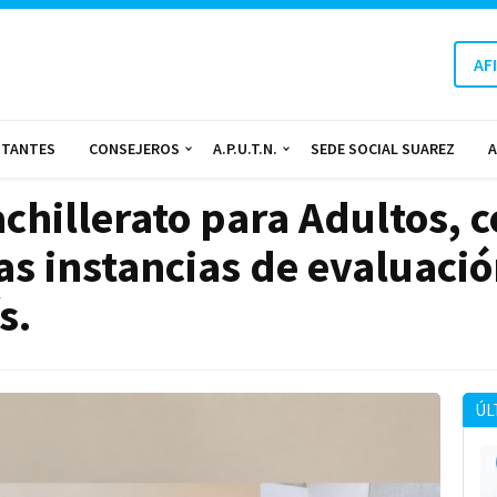
AF
NTANTES
CONSEJEROS
A.P.U.T.N.
SEDE SOCIAL SUAREZ
A
achillerato para Adultos, 
s instancias de evaluació
s.
ÚL