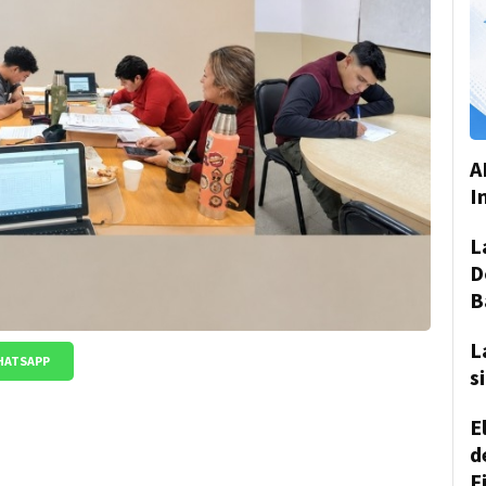
A
I
L
D
B
L
HATSAPP
s
E
d
F