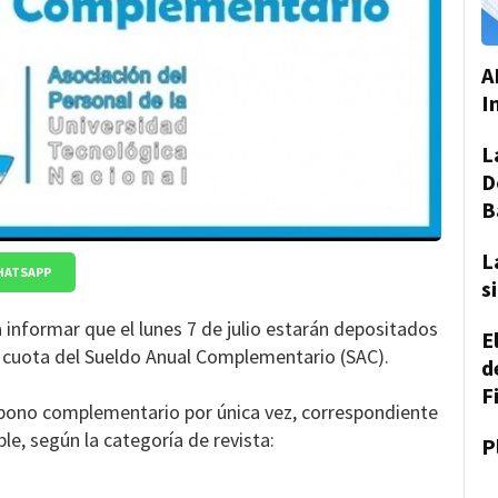
A
I
L
D
B
L
HATSAPP
s
 informar que el lunes 7 de julio estarán depositados
E
a cuota del Sueldo Anual Complementario (SAC).
d
F
 bono complementario por única vez, correspondiente
le, según la categoría de revista:
P