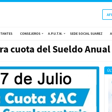
AF
NTANTES
CONSEJEROS
A.P.U.T.N.
SEDE SOCIAL SUAREZ
A
era cuota del Sueldo Anua
ÚL