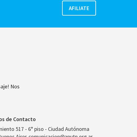
aje! Nos
os de Contacto
miento 517 - 6° piso - Ciudad Autónoma
Buenos Aires comunicacion@aputn.org.ar