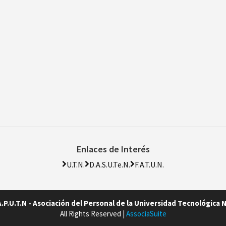
Enlaces de Interés
U.T.N.
D.A.S.U.Te.N.
F.A.T.U.N.
A.P.U.T.N - Asociación del Personal de la Universidad Tecnológica 
All Rights Reserved |
AssociaSuite