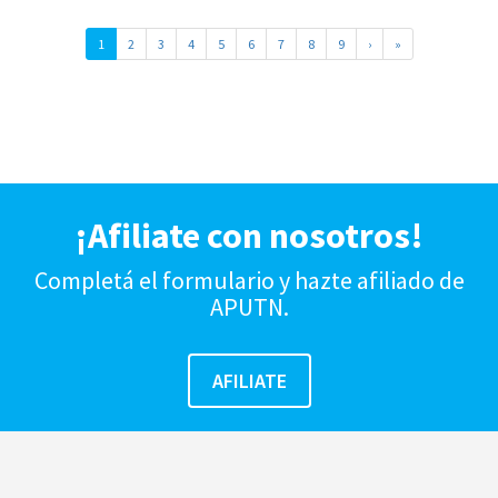
1
2
3
4
5
6
7
8
9
›
»
¡Afiliate con nosotros!
Completá el formulario y hazte afiliado de
APUTN.