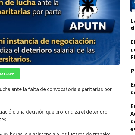
L
s
E
d
F
P
HATSAPP
E
lucha ante la falta de convocatoria a paritarias por
d
E
iación: una decisión que profundiza el deterioro
A
tes.
d
e
 48 horas, sin asistencia a los lugares de trabajo: