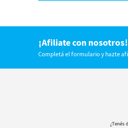
¡Afiliate con nosotros
Completá el formulario y hazte af
¿Tenés 