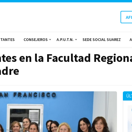
AF
NTANTES
CONSEJEROS
A.P.U.T.N.
SEDE SOCIAL SUAREZ
A
tes en la Facultad Region
adre
ÚL