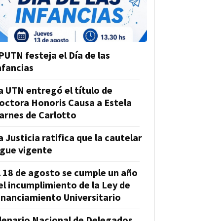
PUTN festeja el Día de las
nfancias
a UTN entregó el título de
octora Honoris Causa a Estela
arnes de Carlotto
a Justicia ratifica que la cautelar
igue vigente
l 18 de agosto se cumple un año
el incumplimiento de la Ley de
inanciamiento Universitario
lenario Nacional de Delegados