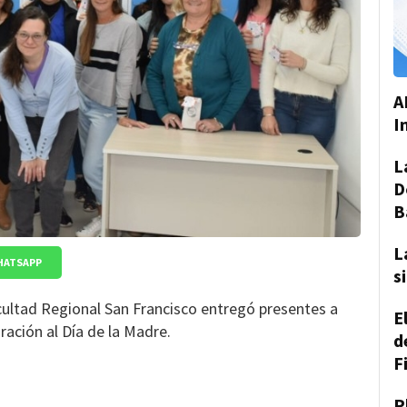
A
I
L
D
B
L
HATSAPP
s
cultad Regional San Francisco entregó presentes a
E
ción al Día de la Madre.
d
F
P