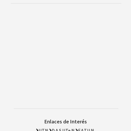
Enlaces de Interés
U.T.N.
D.A.S.U.Te.N.
F.A.T.U.N.