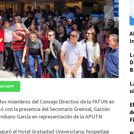
A
I
L
D
B
L
HATSAPP
s
n los miembros del Consejo Directivo de la FATUN en
E
tó con la presencia del Secretario Gremial, Gastón
d
imiliano García en representación de la APUTN.
F
uguró el Hotel Gratuidad Universitaria, hospedaje
P