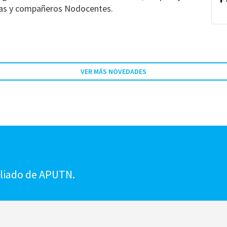
eras y compañeros Nodocentes.
VER MÁS NOVEDADES
!
iliado de APUTN.