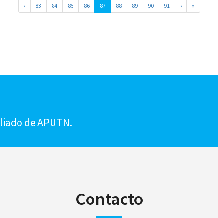
‹
83
84
85
86
87
88
89
90
91
›
»
!
iliado de APUTN.
Contacto