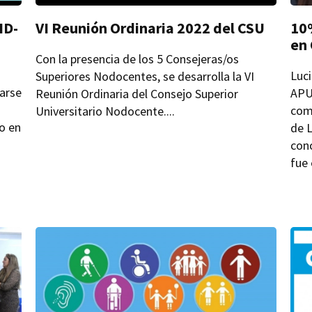
ID-
VI Reunión Ordinaria 2022 del CSU
10%
en 
Con la presencia de los 5 Consejeras/os
Luc
Superiores Nodocentes, se desarrolla la VI
carse
APUT
Reunión Ordinaria del Consejo Superior
como
Universitario Nodocente....
o en
de L
cono
n
fue 