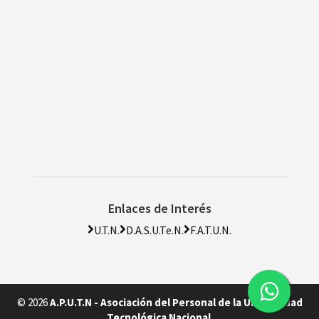
Enlaces de Interés
U.T.N.
D.A.S.U.Te.N.
F.A.T.U.N.
© 2026
A.P.U.T.N - Asociación del Personal de la Universidad
Tecnológica Nacional
.