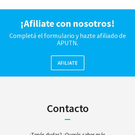
¡Afiliate con nosotros!
Completá el formulario y hazte afiliado de
APUTN.
Contacto
¿Tenés dudas? ¿Querés saber más