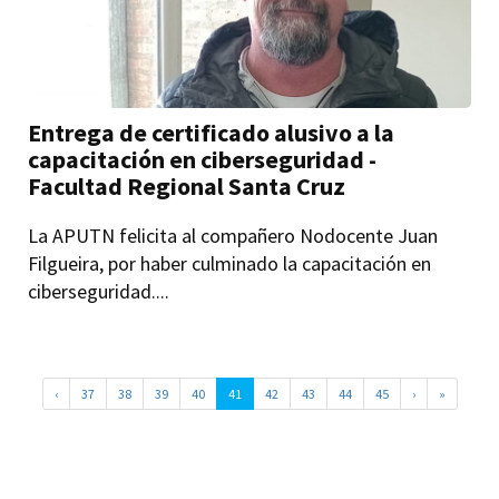
Entrega de certificado alusivo a la
capacitación en ciberseguridad -
Facultad Regional Santa Cruz
La APUTN felicita al compañero Nodocente Juan
Filgueira, por haber culminado la capacitación en
ciberseguridad....
‹
37
38
39
40
41
42
43
44
45
›
»