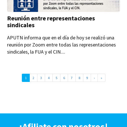
Reunión entre representaciones
sindicales
APUTN informa que en el día de hoy se realizó una
reunión por Zoom entre todas las representaciones
sindicales, la FUA y el CIN....
1
2
3
4
5
6
7
8
9
›
»
¡Afiliate con nosotros!