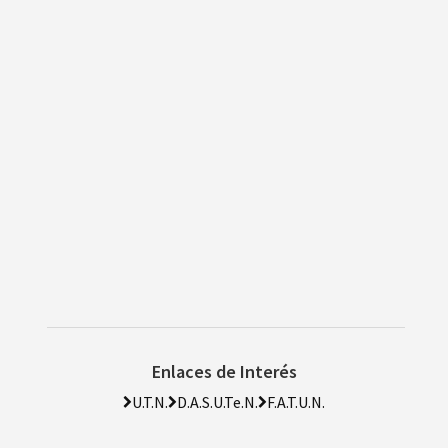
Enlaces de Interés
U.T.N.
D.A.S.U.Te.N.
F.A.T.U.N.