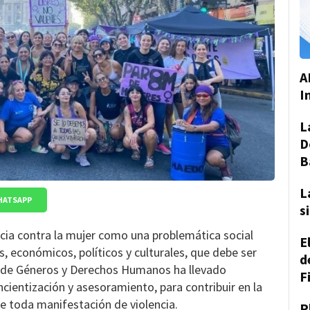
A
I
L
D
B
L
HATSAPP
s
cia contra la mujer como una problemática social
E
, económicos, políticos y culturales, que debe ser
d
ría de Géneros y Derechos Humanos ha llevado
F
ientización y asesoramiento, para contribuir en la
de toda manifestación de violencia.
P