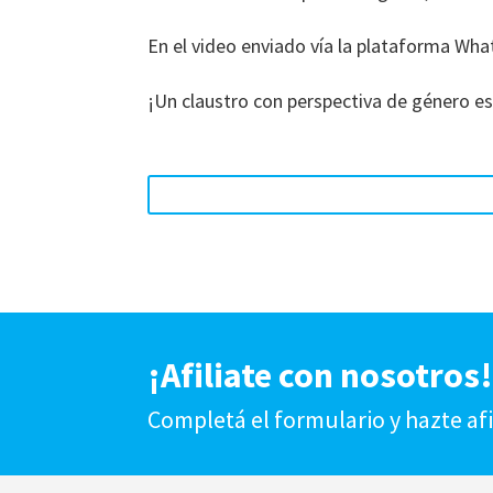
En el video enviado vía la plataforma What
¡Un claustro con perspectiva de género es
¡Afiliate con nosotros
Completá el formulario y hazte af