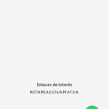
Enlaces de Interés
U.T.N.
D.A.S.U.Te.N.
F.A.T.U.N.