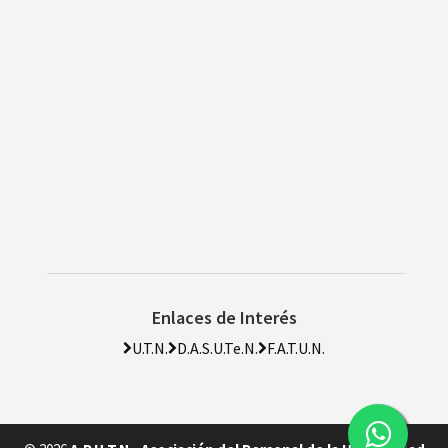
Enlaces de Interés
U.T.N.
D.A.S.U.Te.N.
F.A.T.U.N.