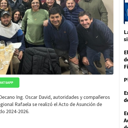
L
s
E
d
F
P
HATSAPP
E
ecano Ing. Oscar David, autoridades y compañeros
d
onal Rafaela se realizó el Acto de Asunción de
odo 2024-2026.
E
A
d