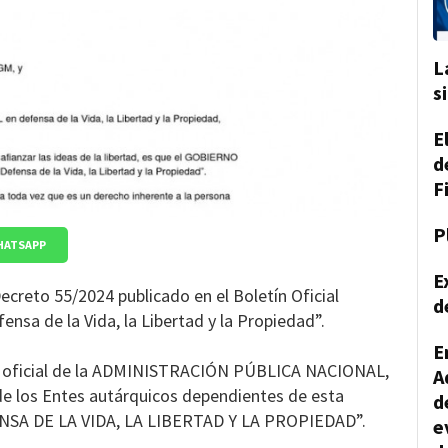
L
s
E
d
F
P
HATSAPP
E
reto 55/2024 publicado en el Boletín Oficial
d
ensa de la Vida, la Libertad y la Propiedad”.
E
n oficial de la ADMINISTRACIÓN PÚBLICA NACIONAL,
A
de los Entes autárquicos dependientes de esta
d
FENSA DE LA VIDA, LA LIBERTAD Y LA PROPIEDAD”.
e