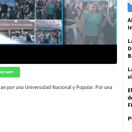
A
I
L
D
B
L
HATSAPP
s
itan por una Universidad Nacional y Popular. Por una
E
d
F
P